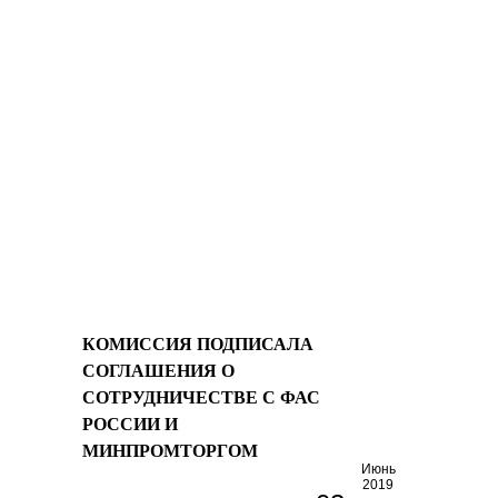
Кодекс
добросовестных
практик
взаимоотношений между торговыми
сетями и поставщиками
потребительских товаров
КОМИССИЯ ПОДПИСАЛА
СОГЛАШЕНИЯ О
СОТРУДНИЧЕСТВЕ С ФАС
РОССИИ И
МИНПРОМТОРГОМ
Июнь
2019