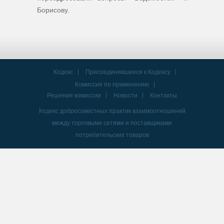
Борисову.
Кодекс
Присоединившиеся к Кодексу
Комиссия по применению
Решения комиссии
Новости
Контакты
Кодекс добросовестных практик взаимоотношений
между торговыми сетями и поставщиками
потребительских товаров