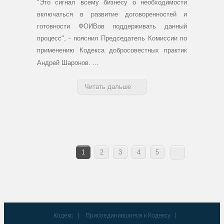
"Это сигнал всему бизнесу о необходимости
включаться в развитие договоренностей и
готовности ФОИВов поддерживать данный
процесс", - пояснил Председатель Комиссии по
применению Кодекса добросовестных практик
...
Андрей Шаронов.
Читать дальше
1
2
3
4
5
Кодекс
Присоединившиеся к Кодексу